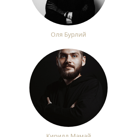
Оля Бурлий
Кирилл Мамай