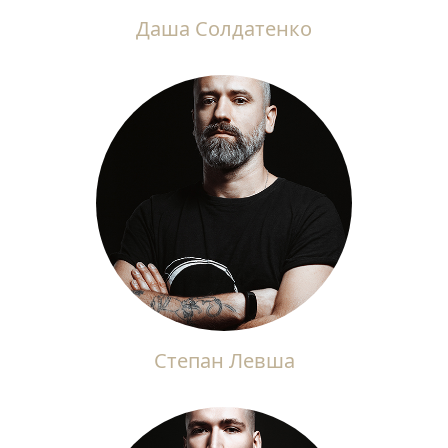
Даша Солдатенко
Степан Левша